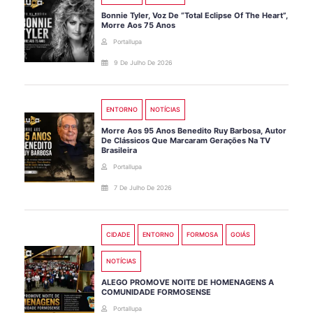
Bonnie Tyler, Voz De “Total Eclipse Of The Heart”,
Morre Aos 75 Anos
Portallupa
9 De Julho De 2026
ENTORNO
NOTÍCIAS
Morre Aos 95 Anos Benedito Ruy Barbosa, Autor
De Clássicos Que Marcaram Gerações Na TV
Brasileira
Portallupa
7 De Julho De 2026
CIDADE
ENTORNO
FORMOSA
GOIÁS
NOTÍCIAS
ALEGO PROMOVE NOITE DE HOMENAGENS A
COMUNIDADE FORMOSENSE
Portallupa