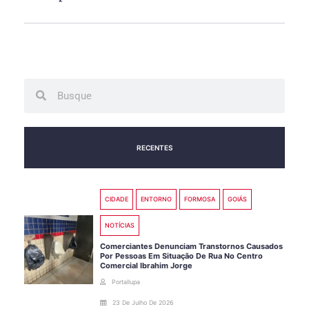
Search
Search
RECENTES
CIDADE
ENTORNO
FORMOSA
GOIÁS
NOTÍCIAS
Comerciantes Denunciam Transtornos Causados
Por Pessoas Em Situação De Rua No Centro
Comercial Ibrahim Jorge
Portallupa
23 De Julho De 2026