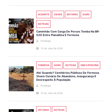
ACIDENTE
CIDADE
ENTORNO
GOIÁS
NOTÍCIAS
Caminhão Com Carga De Porcos Tomba Na BR-
020 Entre Planaltina E Formosa
Portallupa
13 De Julho De 2026
FORMOSA
GOIÁS
NOTÍCIAS
SEM CATEGORIA
Até Quando? Cemitérios Públicos De Formosa
Vivem Cenário De Abandono, Insegurança E
Desrespeito À População
Portallupa
10 De Julho De 2026
ENTORNO
NOTÍCIAS