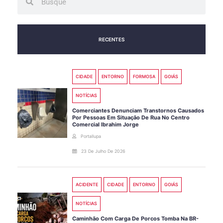
RECENTES
CIDADE
ENTORNO
FORMOSA
GOIÁS
NOTÍCIAS
Comerciantes Denunciam Transtornos Causados
Por Pessoas Em Situação De Rua No Centro
Comercial Ibrahim Jorge
Portallupa
23 De Julho De 2026
ACIDENTE
CIDADE
ENTORNO
GOIÁS
NOTÍCIAS
Caminhão Com Carga De Porcos Tomba Na BR-