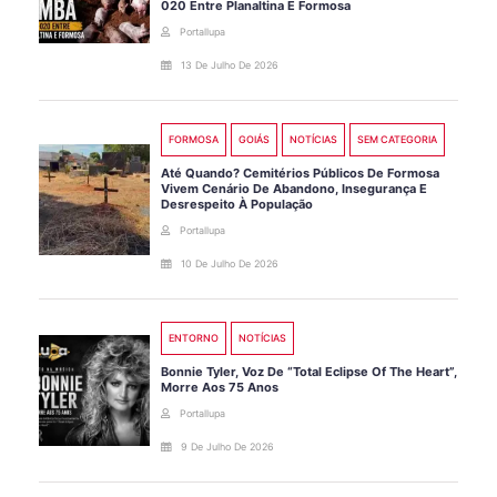
020 Entre Planaltina E Formosa
Portallupa
13 De Julho De 2026
FORMOSA
GOIÁS
NOTÍCIAS
SEM CATEGORIA
Até Quando? Cemitérios Públicos De Formosa
Vivem Cenário De Abandono, Insegurança E
Desrespeito À População
Portallupa
10 De Julho De 2026
ENTORNO
NOTÍCIAS
Bonnie Tyler, Voz De “Total Eclipse Of The Heart”,
Morre Aos 75 Anos
Portallupa
9 De Julho De 2026