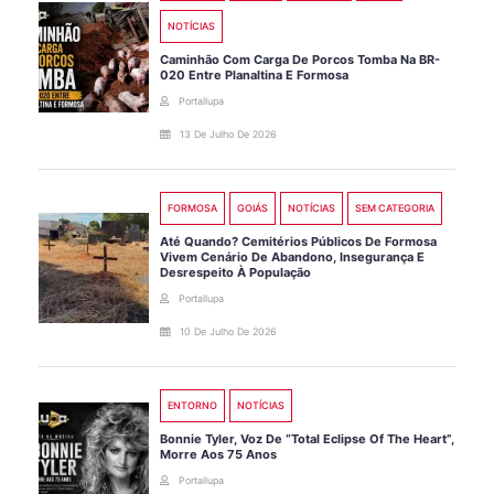
NOTÍCIAS
Caminhão Com Carga De Porcos Tomba Na BR-
020 Entre Planaltina E Formosa
Portallupa
13 De Julho De 2026
FORMOSA
GOIÁS
NOTÍCIAS
SEM CATEGORIA
Até Quando? Cemitérios Públicos De Formosa
Vivem Cenário De Abandono, Insegurança E
Desrespeito À População
Portallupa
10 De Julho De 2026
ENTORNO
NOTÍCIAS
Bonnie Tyler, Voz De “Total Eclipse Of The Heart”,
Morre Aos 75 Anos
Portallupa