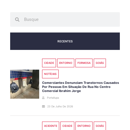
Search
Search
RECENTES
CIDADE
ENTORNO
FORMOSA
GOIÁS
NOTÍCIAS
Comerciantes Denunciam Transtornos Causados
Por Pessoas Em Situação De Rua No Centro
Comercial Ibrahim Jorge
Portallupa
23 De Julho De 2026
ACIDENTE
CIDADE
ENTORNO
GOIÁS