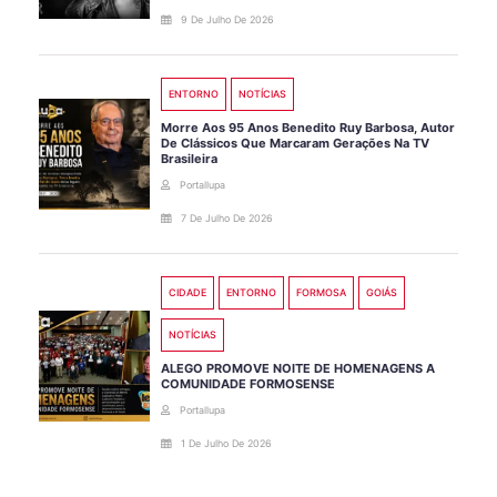
9 De Julho De 2026
ENTORNO
NOTÍCIAS
Morre Aos 95 Anos Benedito Ruy Barbosa, Autor
De Clássicos Que Marcaram Gerações Na TV
Brasileira
Portallupa
7 De Julho De 2026
CIDADE
ENTORNO
FORMOSA
GOIÁS
NOTÍCIAS
ALEGO PROMOVE NOITE DE HOMENAGENS A
COMUNIDADE FORMOSENSE
Portallupa
1 De Julho De 2026