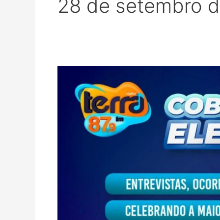
28 de setembro 
Atenção
não
fique
de
fora!
Time
da
Terra
Fm
na
cobertura
das
Eleições