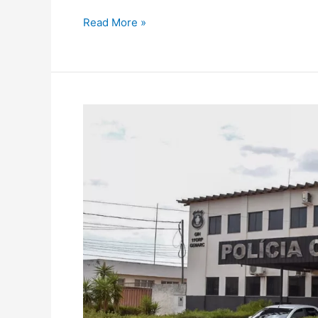
Read More »
Condenado
a
8
anos
por
estupro,
atende
pedido
de
pastor
e
se
entrega