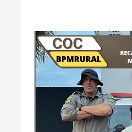
Foragido
desde
2011
por
tentativa
de
homicídio
em
cidade
de
Maranhão
é
preso
em