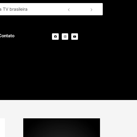
 TV brasileira
F
I
Y
a
n
o
c
s
u
e
t
t
Contato
b
a
u
o
g
b
o
r
e
k
a
m