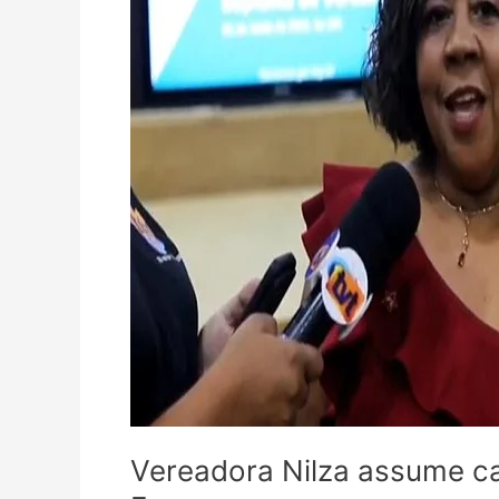
em
Formosa
Vereadora Nilza assume c