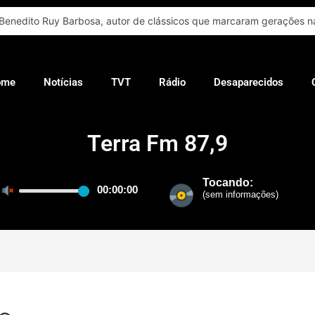
Benedito Ruy Barbosa, autor de clássicos que marcaram gerações na
ome
Notícias
TVT
Rádio
Desaparecidos
Terra Fm 87,9