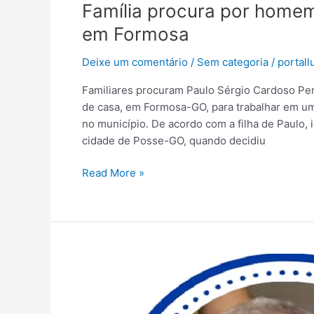
Família procura por home
em Formosa
Deixe um comentário
/
Sem categoria
/
portall
Familiares procuram Paulo Sérgio Cardoso Pere
de casa, em Formosa-GO, para trabalhar em uma
no município. De acordo com a filha de Paulo, 
cidade de Posse-GO, quando decidiu
Read More »
Luto:
morre
Boaventura,
fundador