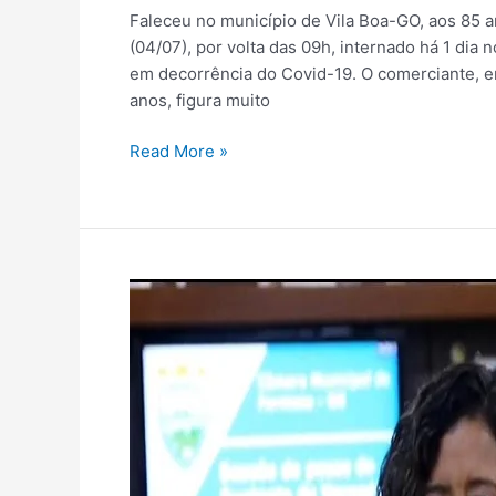
Faleceu no município de Vila Boa-GO, aos 85 a
(04/07), por volta das 09h, internado há 1 dia 
em decorrência do Covid-19. O comerciante, er
anos, figura muito
Read More »
Vereadora
Nilza
assume
cargo
na
Câmara
de
vereadores