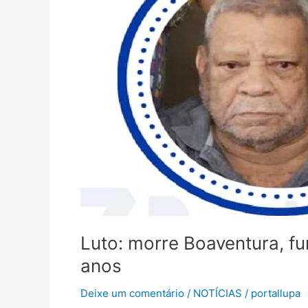
de
Vila
Boa-
G0
aos
85
anos
Luto: morre Boaventura, f
anos
Deixe um comentário
/
NOTÍCIAS
/
portallupa