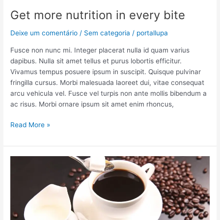
Get more nutrition in every bite
Deixe um comentário
/
Sem categoria
/
portallupa
Fusce non nunc mi. Integer placerat nulla id quam varius
dapibus. Nulla sit amet tellus et purus lobortis efficitur.
Vivamus tempus posuere ipsum in suscipit. Quisque pulvinar
fringilla cursus. Morbi malesuada laoreet dui, vitae consequat
arcu vehicula vel. Fusce vel turpis non ante mollis bibendum a
ac risus. Morbi ornare ipsum sit amet enim rhoncus,
Read More »
Coffee
is
health
food:
Myth
or