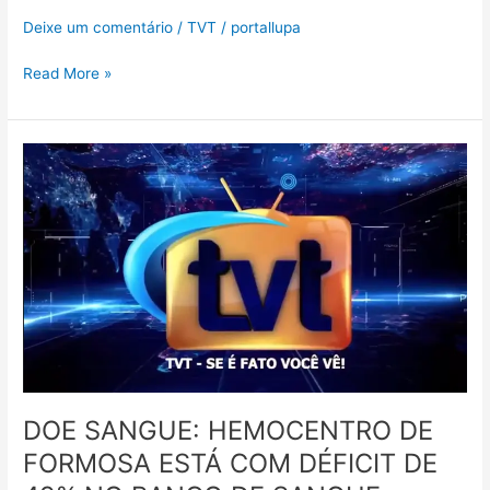
Deixe um comentário
/
TVT
/
portallupa
Read More »
DOE
SANGUE:
HEMOCENTRO
DE
FORMOSA
ESTÁ
COM
DÉFICIT
DE
49%
NO
BANCO
DOE SANGUE: HEMOCENTRO DE
DE
FORMOSA ESTÁ COM DÉFICIT DE
SANGUE.