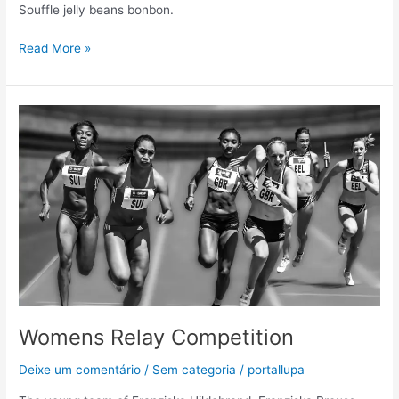
Souffle jelly beans bonbon.
Read More »
Womens
Relay
Competition
Womens Relay Competition
Deixe um comentário
/
Sem categoria
/
portallupa