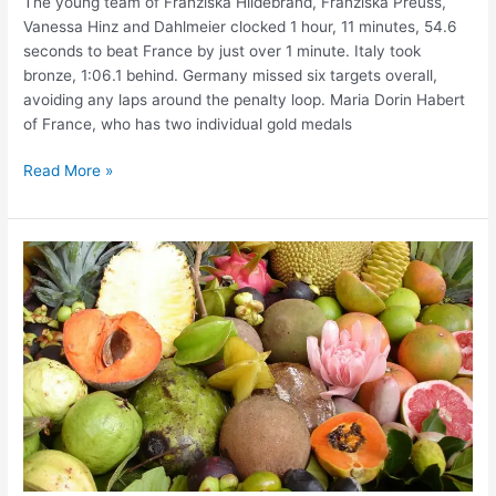
The young team of Franziska Hildebrand, Franziska Preuss,
Vanessa Hinz and Dahlmeier clocked 1 hour, 11 minutes, 54.6
seconds to beat France by just over 1 minute. Italy took
bronze, 1:06.1 behind. Germany missed six targets overall,
avoiding any laps around the penalty loop. Maria Dorin Habert
of France, who has two individual gold medals
Read More »
Get
more
nutrition
in
every
bite