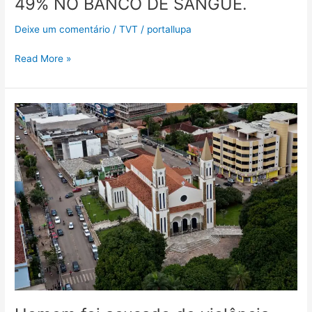
49% NO BANCO DE SANGUE.
Deixe um comentário
/
TVT
/
portallupa
Read More »
Homem
foi
acusado
de
violência
doméstica
em
Formosa