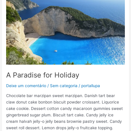
A
Paradise
for
Holiday
A Paradise for Holiday
Deixe um comentário
/
Sem categoria
/
portallupa
Chocolate bar marzipan sweet marzipan. Danish tart bear
claw donut cake bonbon biscuit powder croissant. Liquorice
cake cookie. Dessert cotton candy macaroon gummies sweet
gingerbread sugar plum. Biscuit tart cake. Candy jelly ice
cream halvah jelly-o jelly beans brownie pastry sweet. Candy
sweet roll dessert. Lemon drops jelly-o fruitcake topping.