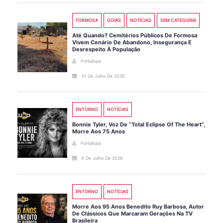
FORMOSA
GOIÁS
NOTÍCIAS
SEM CATEGORIA
Até Quando? Cemitérios Públicos De Formosa
Vivem Cenário De Abandono, Insegurança E
Desrespeito À População
Portallupa
10 De Julho De 2026
ENTORNO
NOTÍCIAS
Bonnie Tyler, Voz De “Total Eclipse Of The Heart”,
Morre Aos 75 Anos
Portallupa
9 De Julho De 2026
ENTORNO
NOTÍCIAS
Morre Aos 95 Anos Benedito Ruy Barbosa, Autor
De Clássicos Que Marcaram Gerações Na TV
Brasileira