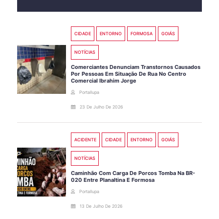
CIDADE
ENTORNO
FORMOSA
GOIÁS
NOTÍCIAS
Comerciantes Denunciam Transtornos Causados
Por Pessoas Em Situação De Rua No Centro
Comercial Ibrahim Jorge
Portallupa
23 De Julho De 2026
ACIDENTE
CIDADE
ENTORNO
GOIÁS
NOTÍCIAS
Caminhão Com Carga De Porcos Tomba Na BR-
020 Entre Planaltina E Formosa
Portallupa
13 De Julho De 2026